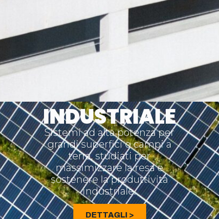
INDUSTRIALE
Sistemi ad alta potenza per
grandi superfici o campi a
terra, studiati per
massimizzare la resa e
sostenere la produttività
industriale.
DETTAGLI >