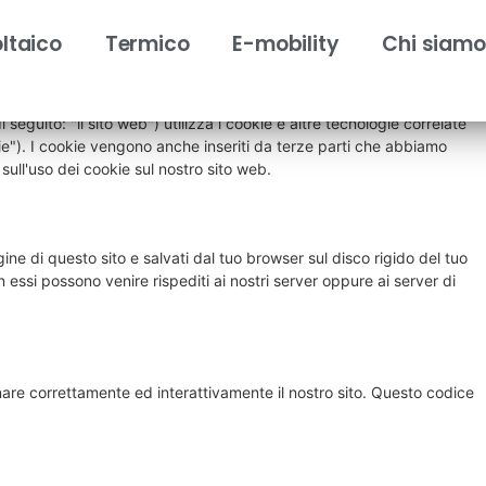
olta il 29 Giugno 2026 e si applica ai cittadini e ai residenti
della Svizzera.
ltaico
Termico
E-mobility
Chi siamo
i seguito: "il sito web") utilizza i cookie e altre tecnologie correlate
ie"). I cookie vengono anche inseriti da terze parti che abbiamo
ull'uso dei cookie sul nostro sito web.
gine di questo sito e salvati dal tuo browser sul disco rigido del tuo
n essi possono venire rispediti ai nostri server oppure ai server di
are correttamente ed interattivamente il nostro sito. Questo codice