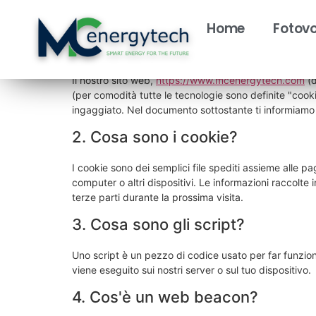
Questa politica sui cookie è stata aggiornata l'ultima v
permanenti legali dello Spazio Economico Europeo e 
Home
Fotovo
1. Introduzione
Il nostro sito web,
https://www.mcenergytech.com
(d
(per comodità tutte le tecnologie sono definite "cook
ingaggiato. Nel documento sottostante ti informiamo s
2. Cosa sono i cookie?
I cookie sono dei semplici file spediti assieme alle pa
computer o altri dispositivi. Le informazioni raccolte i
terze parti durante la prossima visita.
3. Cosa sono gli script?
Uno script è un pezzo di codice usato per far funzion
viene eseguito sui nostri server o sul tuo dispositivo.
4. Cos'è un web beacon?