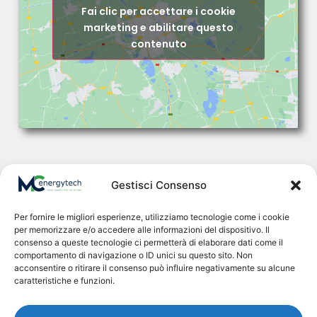
Fai clic per accettare i cookie
marketing e abilitare questo
contenuto
Gestisci Consenso
Per fornire le migliori esperienze, utilizziamo tecnologie come i cookie
In
M.C. Energytech
ci occupiamo di energie rinnovabili,
per memorizzare e/o accedere alle informazioni del dispositivo. Il
consenso a queste tecnologie ci permetterà di elaborare dati come il
progettazione e installazione di impianti fotovoltaici e
comportamento di navigazione o ID unici su questo sito. Non
sistemi di accumulo, sviluppo software per
acconsentire o ritirare il consenso può influire negativamente su alcune
automazione e impianti 5.0
caratteristiche e funzioni.