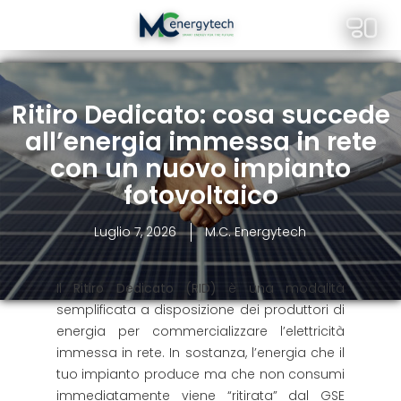
Ritiro Dedicato: cosa succede
all’energia immessa in rete
con un nuovo impianto
fotovoltaico
Luglio 7, 2026
M.C. Energytech
Il
Ritiro Dedicato (RID)
è una modalità
semplificata a disposizione dei produttori di
energia per commercializzare l’elettricità
immessa in rete. In sostanza, l’energia che il
tuo impianto produce ma che non consumi
immediatamente viene “ritirata” dal GSE