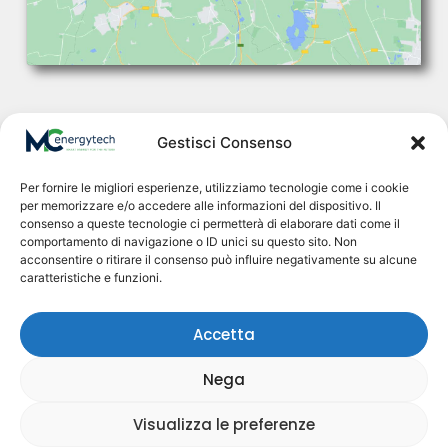
Gestisci Consenso
Per fornire le migliori esperienze, utilizziamo tecnologie come i cookie
per memorizzare e/o accedere alle informazioni del dispositivo. Il
In
M.C. Energytech
ci occupiamo di energie rinnovabili,
consenso a queste tecnologie ci permetterà di elaborare dati come il
progettazione e installazione di impianti fotovoltaici e
comportamento di navigazione o ID unici su questo sito. Non
sistemi di accumulo, sviluppo software per
acconsentire o ritirare il consenso può influire negativamente su alcune
automazione e impianti 5.0
caratteristiche e funzioni.
Accetta
Nega
© 2022 M.C. Energytech - All Rights Reserved.
Visualizza le preferenze